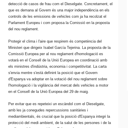
detecció de casos de frau com el
Dieselgate
. Concretament, el
que es demana al Govern és una major independència en els
controls de les emissions de vehicles com ja ha recolzat el
Parlament Europeu i com proposa la Comissió en la proposta
del nou reglament.
Protegir el clima i l'aire que respirem és competència del
Ministeri que dirigeix Isabel
García
Tejerina
. La proposta de la
Comissió Europea per al nou reglament d'homologació es
votarà en el Consell de la Unió Europea en coordinació amb
els ministres d'indústria, economia i competitivitat. La carta
s'envia mentre s'està definint la posició que el Govern
d'Espanya va adoptar en la votació del nou reglament sobre
l'homologació i la vigilància del mercat dels vehicles
a
motor
en el Consell de la Unió Europea del 29 de maig.
Per evitar que es repeteixi un escàndol com el
Dieselgate
,
amb les ja conegudes repercussions sanitàries i
mediambientals, és crucial que la posició d'Espanya integri la
protecció del medi ambient, de la salut de les persones i de la