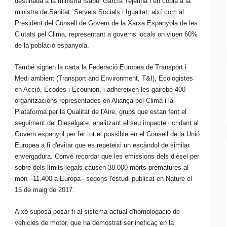
destinada a la ministra Isabel
García
Tejerina
i en còpia a la
ministra de Sanitat, Serveis Socials i Igualtat, així com al
President del Consell de Govern de la Xarxa Espanyola de les
Ciutats pel Clima, representant a governs locals on viuen 60%
de la població espanyola.
També signen la carta la Federació Europea de Transport i
Medi ambient (Transport
and
Environment
,
T&I
), Ecologistes
en Acció,
Ecodes
i
Ecounion
, i adhereixen les gairebé 400
organitzacions representades en Aliança pel Clima i la
Plataforma per la Qualitat de l'Aire, grups que estan fent el
seguiment del
Dieselgate
, analitzant el seu impacte i cridant al
Govern espanyol per fer tot el possible en el Consell de la Unió
Europea a fi d'evitar que es repeteixi un escàndol de similar
envergadura. Convé recordar que les emissions dels dièsel per
sobre dels límits legals causen 38.000 morts prematures al
món –11.400 a Europa– segons l'estudi publicat en
Nature
el
15 de maig de 2017.
Això suposa posar fi al sistema actual d'homologació de
vehicles de motor, que ha demostrat ser ineficaç en la