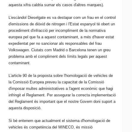
aquesta xifra caldria sumar els casos d'altres marques).
L'escàndol
Dieselgate
es va destapar com un frau en el control
d'emissions de diòxid de nitrogen i l'Estat espanyol té obert un
procediment d'infracció per incompliment de la normativa
europea pel que fa a aquest contaminant, a més d'haver estat
expedientat per no sancionar als responsables del frau
Volkswagen. Ciutats com Madrid o Barcelona tenen un greu
problema amb el compliment dels límits legals per aquest
contaminant.
L'article 90 de la proposta sobre l'homologació de vehicles de
la Comissió Europea preveu la capacitat de la Comissió
d'imposar multes administratives a l'agent econòmic que hagi
infringit el Reglament. Per assegurar la correcta implementació
del Reglament és important que el nostre Govern doni suport a
aquesta disposició.
Si bé entenem que actualment el sistema d'homologació de
vehicles és competència del
MINECO
, és missió