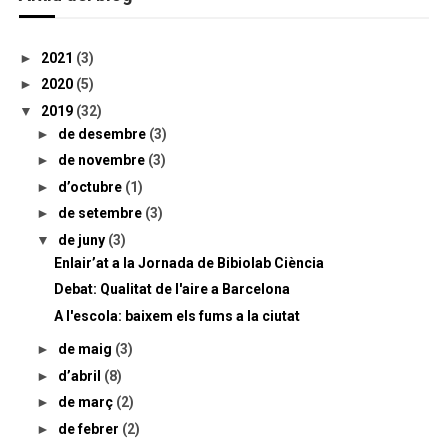
►
2021
(3)
►
2020
(5)
▼
2019
(32)
►
de desembre
(3)
►
de novembre
(3)
►
d’octubre
(1)
►
de setembre
(3)
▼
de juny
(3)
Enlair’at a la Jornada de Bibiolab Ciència
Debat: Qualitat de l'aire a Barcelona
A l'escola: baixem els fums a la ciutat
►
de maig
(3)
►
d’abril
(8)
►
de març
(2)
►
de febrer
(2)