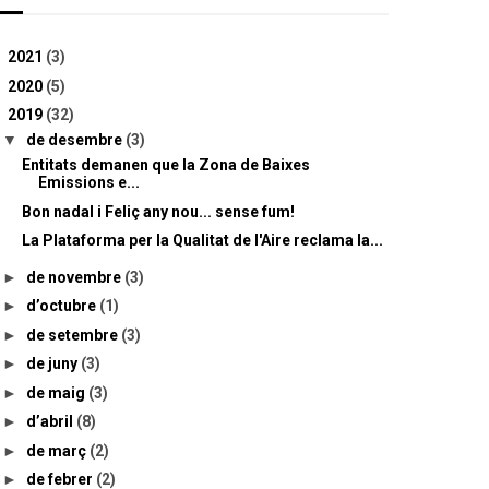
►
2021
(3)
►
2020
(5)
▼
2019
(32)
▼
de desembre
(3)
Entitats demanen que la Zona de Baixes
Emissions e...
Bon nadal i Feliç any nou... sense fum!
La Plataforma per la Qualitat de l'Aire reclama la...
►
de novembre
(3)
►
d’octubre
(1)
►
de setembre
(3)
►
de juny
(3)
►
de maig
(3)
►
d’abril
(8)
►
de març
(2)
►
de febrer
(2)