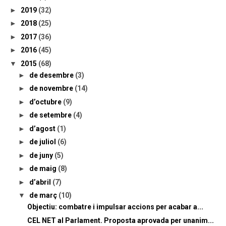
►
2019
(32)
►
2018
(25)
►
2017
(36)
►
2016
(45)
▼
2015
(68)
►
de desembre
(3)
►
de novembre
(14)
►
d’octubre
(9)
►
de setembre
(4)
►
d’agost
(1)
►
de juliol
(6)
►
de juny
(5)
►
de maig
(8)
►
d’abril
(7)
▼
de març
(10)
Objectiu: combatre i impulsar accions per acabar a...
CEL NET al Parlament. Proposta aprovada per unanim...