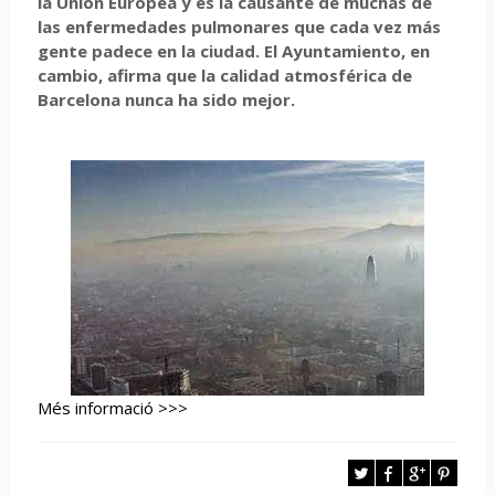
la
Unión
Europea
y
es
la
causante
de
muchas
de
las
enfermedades
pulmonares
que
cada
vez
más
gente
padece
en la
ciudad
. El
Ayuntamiento
, en
cambio
,
afirma
que
la
calidad
atmosférica
de
Barcelona
nunca
ha
sido
mejor
.
Més informació >>>